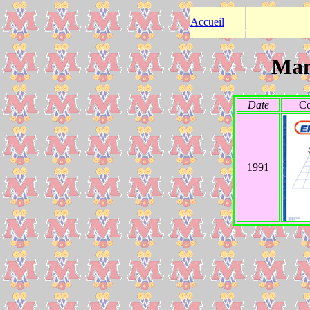
Accueil
Man
Date
Co
1991