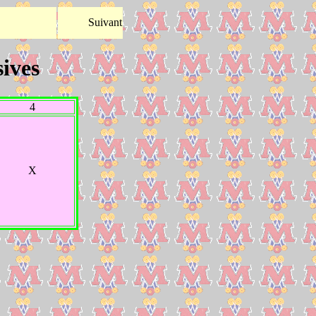
Suivant
ives
4
X