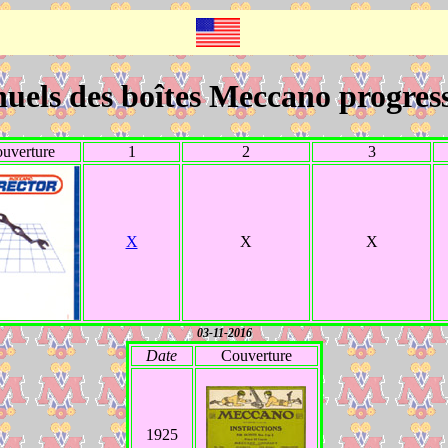
uels des boîtes Meccano progress
uverture
1
2
3
X
X
X
03-11-2016
Date
Couverture
1925