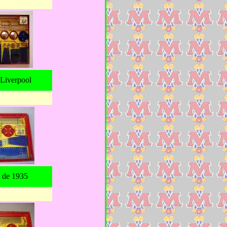
Liverpool
 de 1935