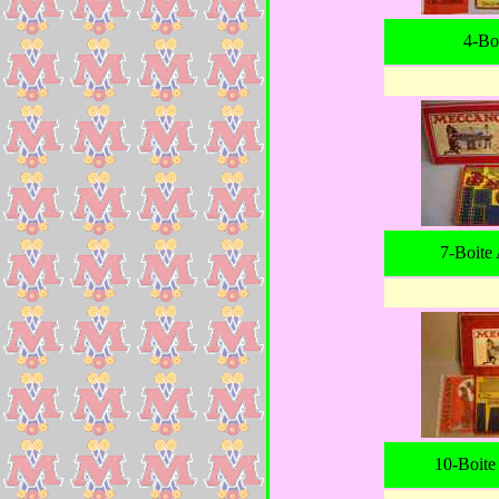
4-Bo
7-Boite
10-Boite